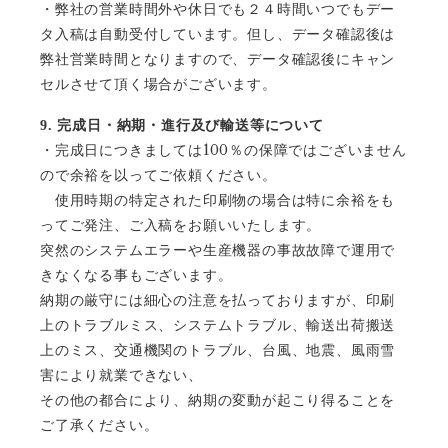
・弊社の営業時間外や休日でも２４時間いつでもデー
タ入稿は自動受付しています。但し、データ確認後は
弊社営業時間となりますので、データ確認後にキャン
セルさせて頂く場合がございます。
9.
完成日・納期・進行及び輸送等について
100
・完成日につきましては
％の保障ではございません
ので余裕を以ってご依頼ください。
使用時期の特定された印刷物の場合は特に余裕をも
ってご発注、ご入稿をお願いいたします。
突然のシステムエラーや生産機器の事故故障で運用で
きなくなる事もございます。
納期の厳守には細心の注意を払っておりますが、印刷
上のトラブルミス、システムトラブル、輸送出荷搬送
上のミス、交通機関のトラブル、台風、地震、風雨雪
害により就業できない、
その他の都合により、納期の変動が起こり得ることを
ご了承ください。