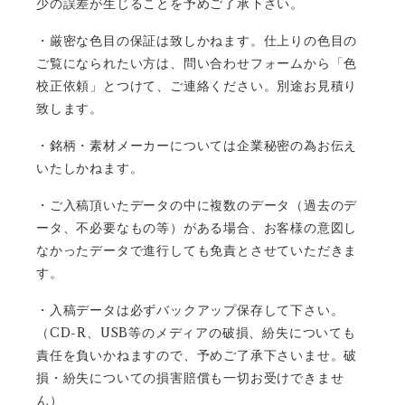
少の誤差が生じることを予めご了承下さい。
・厳密な色目の保証は致しかねます。仕上りの色目の
ご覧になられたい方は、問い合わせフォームから「色
校正依頼」とつけて、ご連絡ください。別途お見積り
致します。
・銘柄・素材メーカーについては企業秘密の為お伝え
いたしかねます。
・ご入稿頂いたデータの中に複数のデータ（過去のデ
ータ、不必要なもの等）がある場合、お客様の意図し
なかったデータで進行しても免責とさせていただきま
す。
・入稿データは必ずバックアップ保存して下さい。
CD-R
USB
（
、
等のメディアの破損、紛失についても
責任を負いかねますので、予めご了承下さいませ。破
損・紛失についての損害賠償も一切お受けできませ
ん）