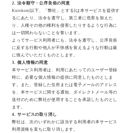
2.
法令順守・公序良俗の同意
)
Kurokon(
以下、「弊社」とする
は本サービスを提供す
るにあたり、法令を遵守し、第三者に危害を加えた
り、人権その他の権利を侵害したりするような行為に
は一切関わらないことを誓います。
よってサ―ビス利用者にも、法令を遵守し、公序良俗
に反する行動や他人が不快感を覚えるような行動は厳
に慎んでいただくものとします。
3.
個人情報の同意
本サービス利用者は、利用にあたってのユーザー登録
時に、必要な個人情報の提供に同意したものとしま
す。また、登録した住所または電子メールのアドレス
を、本サービスに関する通知、ダイレクトメール等の
送付のために弊社が使用することを承諾したものとし
ます。
4.
サービスの取り消し
弊社は、次のいずれかに該当する利用者の本サービス
利用資格を直ちに取り消します。