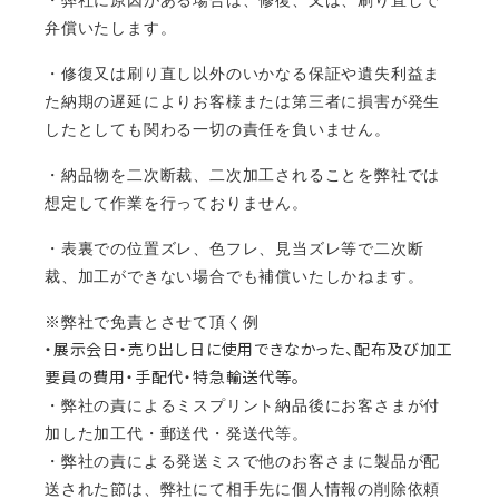
・弊社に原因がある場合は、修復、又は、刷り直しで
弁償いたします。
・修復又は刷り直し以外のいかなる保証や遺失利益ま
た納期の遅延によりお客様または第三者に損害が発生
したとしても関わる一切の責任を負いません。
・納品物を二次断裁、二次加工されることを弊社では
想定して作業を行っておりません。
・表裏での位置ズレ、色フレ、見当ズレ等で二次断
裁、加工ができない場合でも補償いたしかねます。
※
弊社で免責とさせて頂く例
・展示会日・売り出し日に使用できなかった、配布及び加工
要員の費用・手配代・特急輸送代等。
・弊社の責によるミスプリント納品後にお客さまが付
加した加工代・郵送代・発送代等。
・弊社の責による発送ミスで他のお客さまに製品が配
送された節は、弊社にて相手先に個人情報の削除依頼