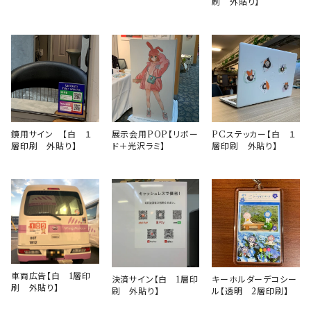
刷 外貼り】
鏡用サイン 【白 １
PCステッカー【白 １
展示会用POP【リボー
層印刷 外貼り】
層印刷 外貼り】
ド＋光沢ラミ】
車両広告【白 1層印
決済サイン【白 1層印
キーホルダーデコシー
刷 外貼り】
刷 外貼り】
ル【透明 2層印刷】