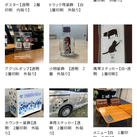
層印刷 外貼り】
ポスター【透明 ２層
トラック用装飾 【白
印刷 内貼り】
１層印刷 外貼り】
アクリルポップ【透明
小物装飾 【透明 2
携帯ステッカー【白・透
２層印刷 外貼り】
層 外貼り】
明 １層印刷】
カウンター装飾【透
車用ステッカー【透
明 ２層印刷 外貼
明 ２層印刷 外貼
メニュー【白 １層印
り】
り】