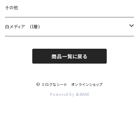
1㎡
A0サイズ
A1サイズ
A2サイズ
その他
1㎡
A0サイズ
A1サイズ
白メディア (1層)
1㎡
A0サイズ
A2サイズ
商品一覧に戻る
1㎡
A1サイズ
A0サイズ
© ミロクなシート オンラインショップ
Powered by
1㎡